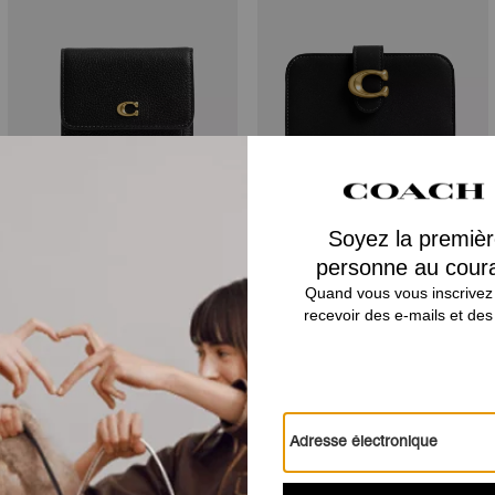
Mila Small Flap Wallet
Tabby Wallet
Avis
5.0
Étoiles
3
Avis