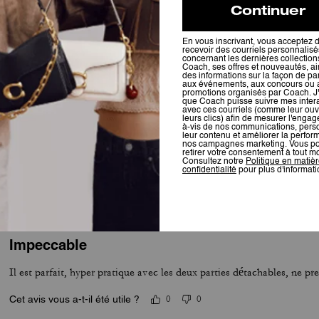
Pour plus d’informations sur la manière dont nous vérifions nos avis, cliquez
ici
.
Super mais attention
Très bien mais très fragile
Cet avis vous a-t-il été utile ?
0
0
Impeccable
Il est parfait, hyper pratique avec les deux parties détachables, ne p
Cet avis vous a-t-il été utile ?
0
0