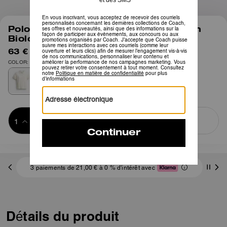
1
/
4
Polo Shrunken Coach Script En Coton
Biologique
63 €
125 €
COLOR: Crème
Ajouter au 
ACHETER MAINTENANT
panier
ADDING TO
BAG
3 paiements de 21,00 € à 0 % d'intérêt avec
Détails du produit