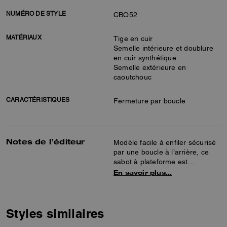
NUMÉRO DE STYLE
CBO52
MATÉRIAUX
Tige en cuir
Semelle intérieure et doublure
en cuir synthétique
Semelle extérieure en
caoutchouc
CARACTÉRISTIQUES
Fermeture par boucle
Notes de l’éditeur
Modèle facile à enfiler sécurisé
par une boucle à l’arrière, ce
sabot à plateforme est
confectionné en cuir lisse
En savoir plus…
spécialement traité à l’aide
d’une technique de frottage afin
de révéler sa couleur de base
pour un look vieilli. Présentant
Styles similaires
une assise plantaire matelassée