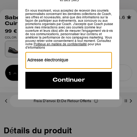
1
/
6
Sabot Sculpté Plateforme C En
4.6
Cuir Loved
99 €
195 €
COLOR: Noir
Ajouter au 
ACHETER MAINTENANT
panier
ADDING TO
BAG
Frais D'envoi Et De Retour Offerts
Détails du produit