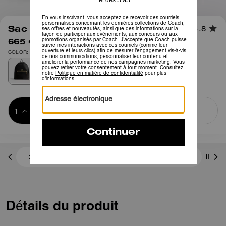
1
/
9
Sac à dos à fermoir kisslock
4.8
665 €
950 €
COLOR: Laiton/Noir
Ajouter au 
ACHETER MAINTENANT
panier
ADDING TO
BAG
3 paiements de 221,66 € à 0 % d'intérêt avec
Détails du produit