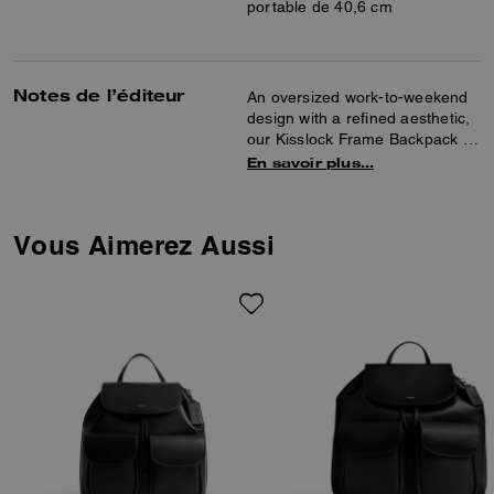
portable de 40,6 cm
Notes de l’éditeur
An oversized work-to-weekend
design with a refined aesthetic,
our Kisslock Frame Backpack is
a modern take on our archival
En savoir plus…
Kisslock bags and styles
designed by Coach's first lead
designer, Bonnie Cashin.
Vous Aimerez Aussi
Crafted of buttery soft
glovetanned leather, it features
our iconic kisslock pocket
inspired by vintage coin purses,
multifunction pockets and space
for a 16" laptop.