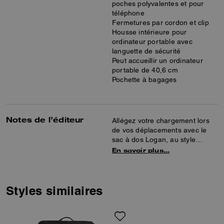
poches polyvalentes et pour
téléphone
Fermetures par cordon et clip
Housse intérieure pour
ordinateur portable avec
languette de sécurité
Peut accueillir un ordinateur
portable de 40,6 cm
Pochette à bagages
Notes de l’éditeur
Allégez votre chargement lors
de vos déplacements avec le
sac à dos Logan, au style
sportif et robuste, confectionné
En savoir plus…
en nylon Signature léger. Pensé
pour vous libérer les mains, il
dispose d’une poche sécurisée
pour votre ordinateur portable
Styles similaires
jusqu’à 16", de poches
multifonctions pour organiser
vos accessoires, ainsi que de