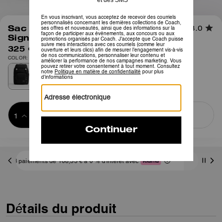
1
/
8
Sac à dos Logan en nylon
3.0
Signature
325 €
COLOR: Noir
Ajouter au 
ACHETER MAINTENANT
panier
ADDING TO
BAG
Frais D'envoi Et De Retour Offerts
érêt avec
Détails du produit