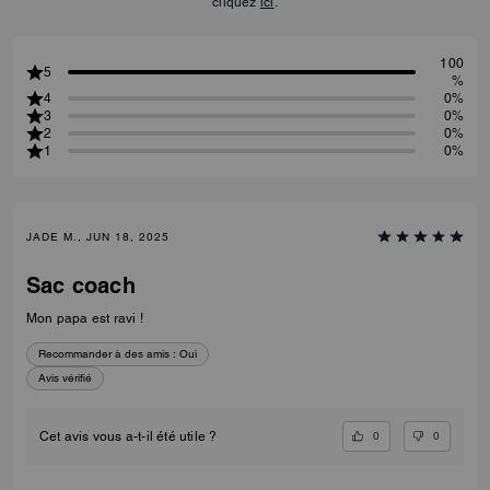
cliquez
ici
.
100
5
%
4
0%
3
0%
2
0%
1
0%
JADE M., JUN 18, 2025
Sac coach
Mon papa est ravi !
Recommander à des amis :
Oui
Avis vérifié
0
0
Cet avis vous a-t-il été utile ?