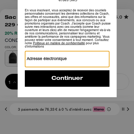
1
/
5
Sac à Dos West En Toile Signature
5.0
229 €
695 €
20% REMISE APPLIQUÉE LORS DU PAIEMENT
CONDITIONS GÉNÉRALES COMPLÈTES ICI
COLOR: Bronze industriel/Anthracite/Noir
Ajouter au 
ACHETER MAINTENANT
panier
ADDING TO
BAG
3 paiements de 76,33 € à 0 % d'intérêt avec