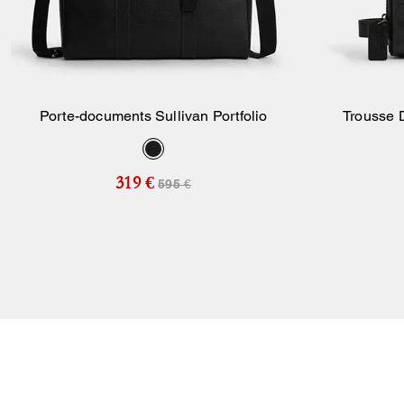
Porte-documents Sullivan Portfolio
Trousse 
Ajouter Au Panier
319 €
595 €
Bestseller
F