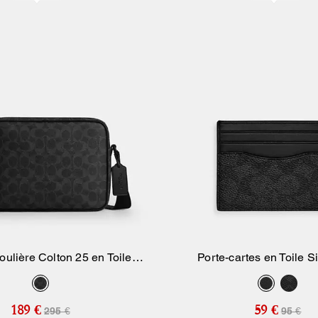
ulière Colton 25 en Toile
Porte-cartes en Toile S
Ajouter Au Panier
Ajouter Au Pan
Signature
189 €
59 €
295 €
95 €