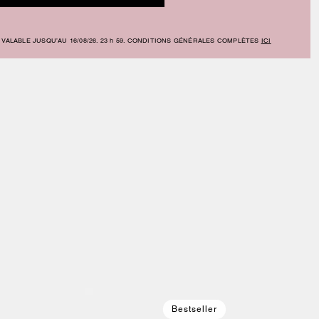
 VALABLE JUSQU’AU 16/08/26. 23 h 59. CONDITIONS GÉNÉRALES COMPLÈTES
ICI
Bestseller