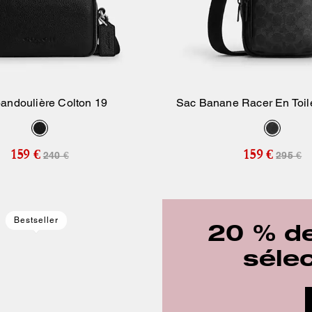
andoulière Colton 19
Sac Banane Racer En Toil
Ajouter Au Panier
Ajouter Au Pan
159 €
159 €
240 €
295 €
Bestseller
20 % de
séle