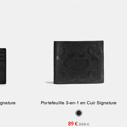
ignature
Portefeuille 3-en-1 en Cuir Signature
ier
Ajouter Au Panier
89 €
240 €