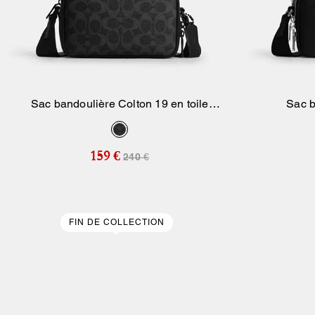
Sac bandoulière Colton 19 en toile
Sac b
Ajouter Au Panier
Signature
159 €
240 €
FIN DE COLLECTION