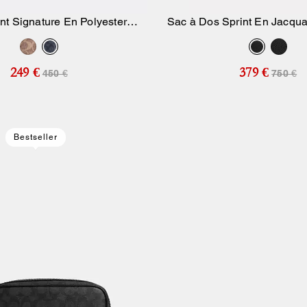
t Signature En Polyester
Sac à Dos Sprint En Jacqua
Ajouter Au Panier
Ajouter Au Pan
Recyclé
249 €
379 €
450 €
750 €
Bestseller