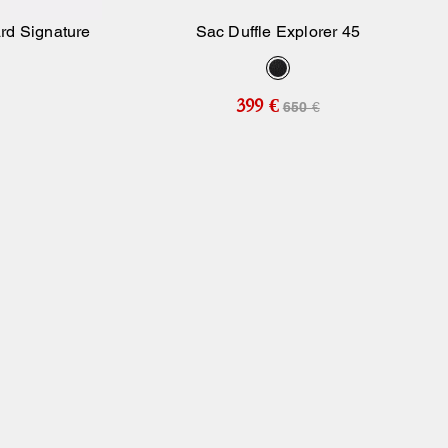
rd Signature
Sac Duffle Explorer 45
ier
Ajouter Au Panier
399 €
650 €
Bestseller