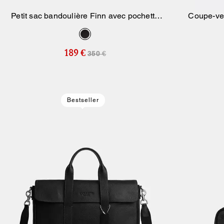
Petit sac bandoulière Finn avec pochette
Coupe-ven
Ajouter Au Panier
en toile Signature
189 €
350 €
Bestseller