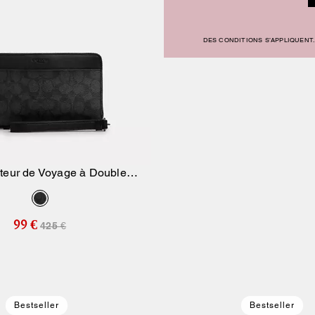
DES CONDITIONS S’APPLIQUENT.
teur de Voyage à Double
Ajouter Au Panier
Fermeture Éclair
99 €
425 €
Bestseller
Bestseller