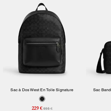
Sac à Dos West En Toile Signature
Sac Bando
Ajouter Au Panier
229 €
695 €