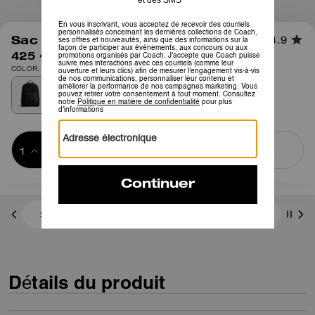
1
/
6
Sac à dos Wade en Toile Signature
4.9
425 €
COLOR: Noir Signature
Ajouter au 
ACHETER MAINTENANT
panier
ADDING TO
BAG
3 paiements de 141,66 € à 0 % d'intérêt avec
Détails du produit