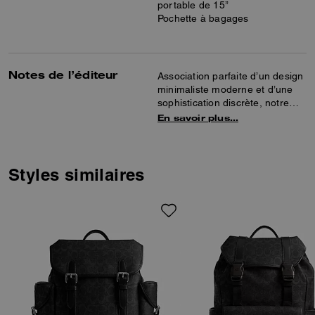
portable de 15’’
Pochette à bagages
Notes de l’éditeur
Association parfaite d’un design
minimaliste moderne et d’une
sophistication discrète, notre
sac à dos Wade est
En savoir plus…
confectionné en cuir Cross-
grain robuste et résistant aux
rayures et dans notre toile
exclusive. Le modèle mains
Styles similaires
libres bien organisé comprend
deux compartiments zippés
suffisamment spacieux pour
accueillir un ordinateur de
15 pouces, des poches
polyvalentes et une poche
extérieure sécurisée par une
fermeture éclair pour un accès
facile aux essentiels. Il est
complété par une bande arrière