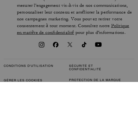
mesurer l'engagement vis-à-vis de nos communications,
personnaliser leur contenu et améliorer la performance de
nos campagnes marketing. Vous pouvez retirer votre
consentement à tout moment. Consultez notre
Politique
en matière de confidentialité
pour plus d'informations.
CONDITIONS D'UTILISATION
SÉCURITÉ ET
CONFIDENTIALITÉ
PROTECTION DE LA MARQUE
GÉRER LES COOKIES
ACCESSIBILITÉ
SERVICE CLIENTÈLE
COMMENTAIRES
L’INDEX DE L’ÉGALITÉ
FEMMES-HOMMES
DÉCLARATION DE L'ARTICLE
TRANSPARENCE (CA) ET LOI
172
BRITANNIQUE SUR
L'ESCLAVAGE MODERNE
PLAN DU SITE