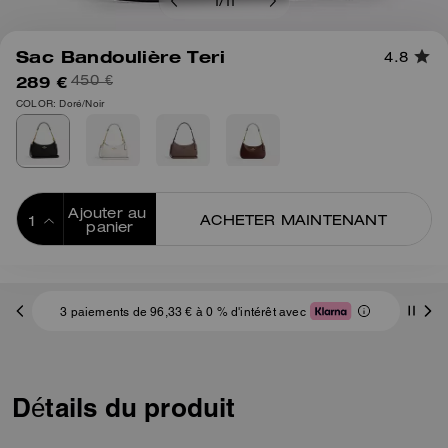
1
/
11
Sac Bandoulière Teri
4.8
289 €
450 €
COLOR: Doré/Noir
Ajouter au 
ACHETER MAINTENANT
panier
ADDING TO
BAG
3 paiements de 96,33 € à 0 % d'intérêt avec
Détails du produit