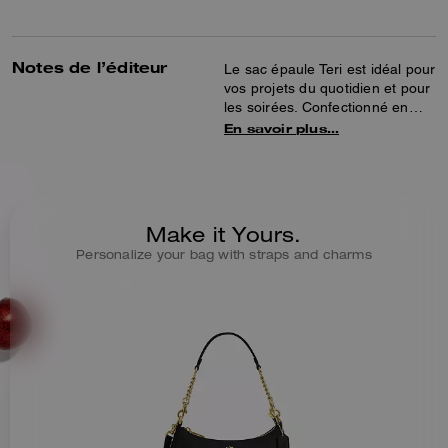
Notes de l’éditeur
Le sac épaule Teri est idéal pour
vos projets du quotidien et pour
les soirées. Confectionné en
cuir à grain maroquiné raffiné,
En savoir plus…
ce sac est doté d’une poche
polyvalente à l’intérieur pour
faciliter l’organisation. La
poignée et la bandoulière
amovibles permettent un porté
Make it Yours.
polyvalent sur l’épaule ou
Personalize your bag with straps and charms
croisé.