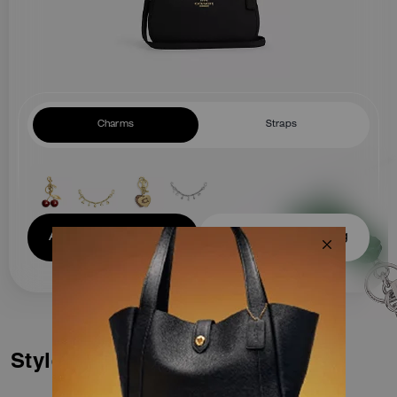
Charms
Straps
Add Charm to Cart
Add Bundle to Bag
Styles similaires