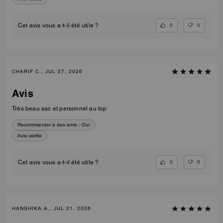
0
0
Cet avis vous a-t-il été utile ?
CHARIF C., JUL 27, 2026
Avis
Très beau sac et personnel au top
Recommander à des amis :
Oui
Avis vérifié
0
0
Cet avis vous a-t-il été utile ?
HANSHIKA A., JUL 21, 2026