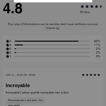
4.8
60
Avis
Pour plus d’informations sur la manière dont nous vérifions nos avis,
cliquez
ici
.
5
85%
4
11%
3
2%
2
2%
1
0%
LEA C., AUG 06, 2026
Incroyable
Incroyable j’adore qualité incroyable rien à dire
Recommander à des amis :
Oui
Avis vérifié