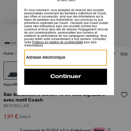
Outlet
/
Homme
/
Sacs
4.5
Avis
Argent/Bleu Encre
Sac bandoulière Colton 19 en toile Signature
avec motif Coach
BESTSELLER
159 €
240 €
3 paiements de 53,00 € à 0 % d'intérêt avec