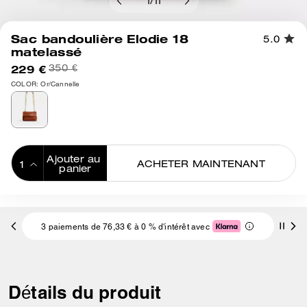
1
/
11
Sac bandoulière Elodie 18
5.0
matelassé
229 €
350 €
COLOR: Or/Cannelle
Ajouter au 
ACHETER MAINTENANT
panier
ADDING TO
BAG
3 paiements de 76,33 € à 0 % d'intérêt avec
Détails du produit