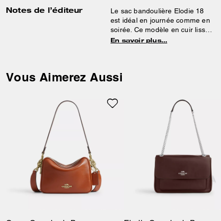
Notes de l’éditeur
Le sac bandoulière Elodie 18
est idéal en journée comme en
soirée. Ce modèle en cuir lisse
matelassé est doté de poches
En savoir plus…
polyvalentes intérieures
zippées, ainsi que d’une poche
extérieure à bouton pression
Vous Aimerez Aussi
aimanté pour une organisation
facile. Sa bandoulière chaîne
permet de le porter à l’épaule
ou croisé.