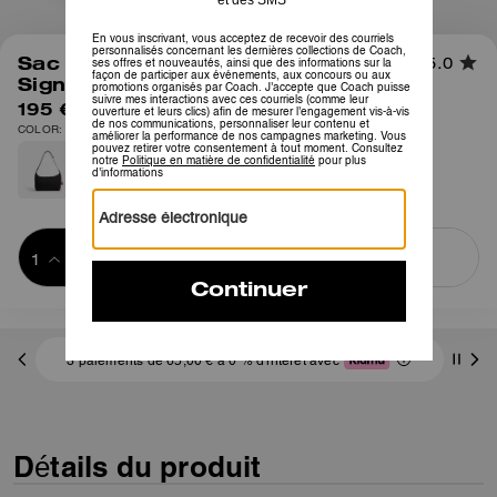
1
/
8
Sac bandoulière Leo en nylon
5.0
Signature
195 €
COLOR: Mousse profond
Ajouter au 
ACHETER MAINTENANT
panier
ADDING TO
BAG
3 paiements de 65,00 € à 0 % d'intérêt avec
Détails du produit