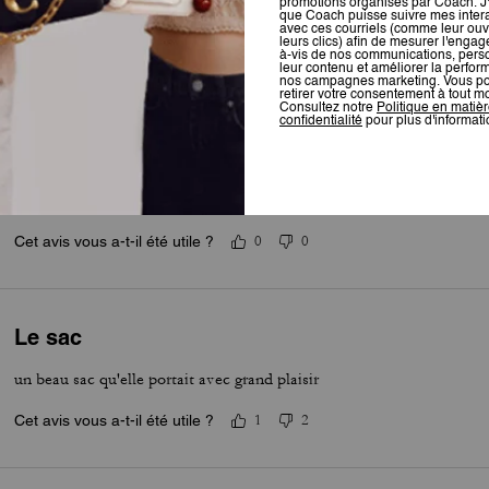
Pour plus d’informations sur la manière dont nous vérifions nos avis, cliquez
ici
.
denjola
très bon achat et bonne qualité
Cet avis vous a-t-il été utile ?
0
0
Le sac
un beau sac qu'elle portait avec grand plaisir
Cet avis vous a-t-il été utile ?
1
2