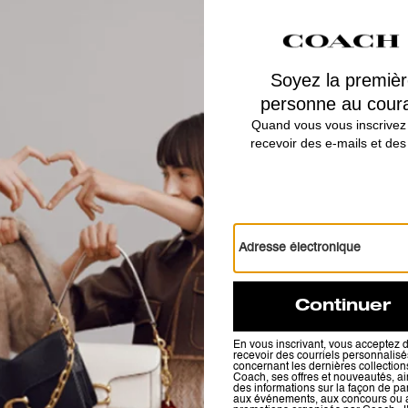
Mila Crossbody Bag With Signature Canvas
Tabby Shoulder Bag 20
Avis
5.0
Étoiles
2
Avis