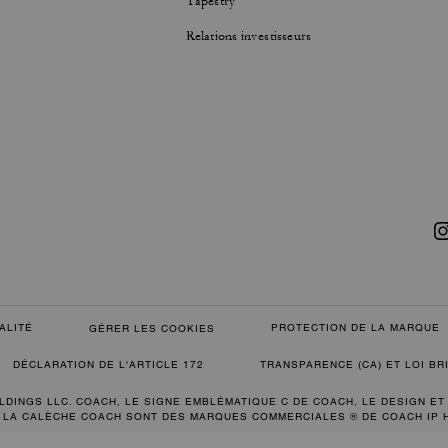
Tapestry
Relations investisseurs
ALITÉ
PROTECTION DE LA MARQUE
GÉRER LES COOKIES
DÉCLARATION DE L'ARTICLE 172
TRANSPARENCE (CA) ET LOI B
LDINGS LLC. COACH, LE SIGNE EMBLÉMATIQUE C DE COACH, LE DESIGN ET
 LA CALÈCHE COACH SONT DES MARQUES COMMERCIALES ® DE COACH IP 