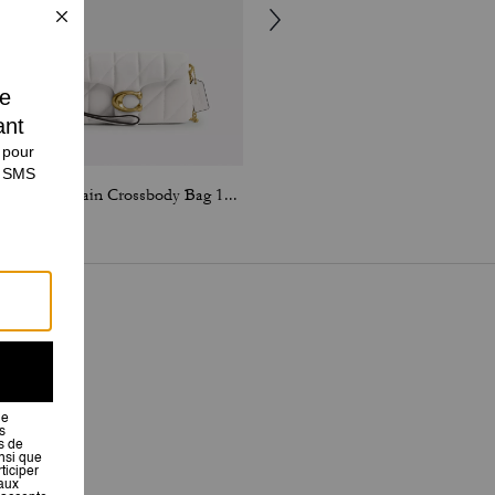
Tabby Chain Crossbody Bag 19 With Quilting
Brook Flap Chain Bag