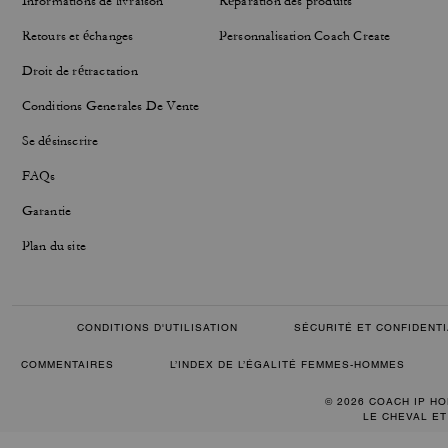
Informations de livraison
Réparation des produits
Retours et échanges
Personnalisation Coach Create
Droit de rétractation
Conditions Generales De Vente
Se désinscrire
FAQs
Garantie
Plan du site
CONDITIONS D'UTILISATION
SÉCURITÉ ET CONFIDENTI
COMMENTAIRES
L’INDEX DE L’ÉGALITÉ FEMMES-HOMMES
© 2026 COACH IP HO
LE CHEVAL ET