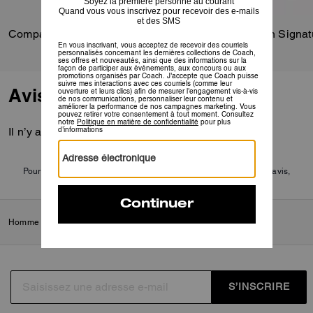
Compass Bag 45
Avis
Il n’y a pas encore d’avis.
Pour plus d’informations sur la manière dont nous vérifions nos avis,
cliquez
ici
.
Homme
/
Sacs
/
Cabas et sacs duffle
S’INSCRIRE