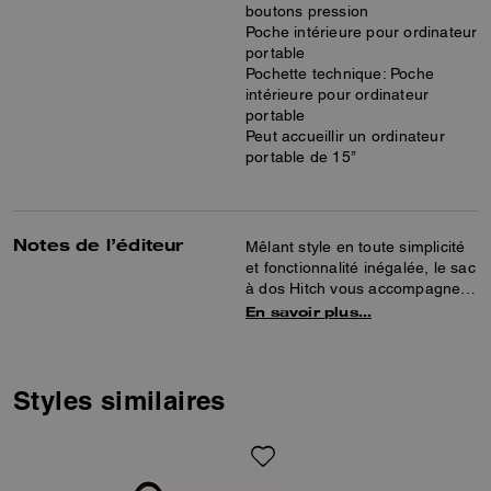
boutons pression
Poche intérieure pour ordinateur
portable
Pochette technique: Poche
intérieure pour ordinateur
portable
Peut accueillir un ordinateur
portable de 15’’
Notes de l’éditeur
Mêlant style en toute simplicité
et fonctionnalité inégalée, le sac
à dos Hitch vous accompagnera
au bureau, en week-end et
En savoir plus…
partout ailleurs. Confectionné
dans notre toile exclusive et en
cuir raffiné, ce sac à dos sportif
et pratique peut accueillir un
Styles similaires
ordinateur portable de
15 pouces. Il est agrémenté de
poches intérieures polyvalentes
pour vos petits accessoires,