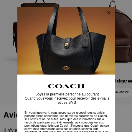
ainsi que de poches latérales
extérieures offrant un accès
facile à vos essentiels. Léger et
confortable, ce modèle est doté
de fermetures à pression
aimantées habilles de cuir,
d’une doublure durable en
microfibre et d’un panneau en
maille Spacer au dos.
Sac à dos Hitch
Sac à dos Ridge
Ajouter Au Panier
Ajouter Au Panier
Avis
Il n’y a pas encore d’avis.