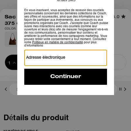
1
/
11
Sac Porté Épaule Brooklyn 28
5.0
375 €
COLOR: Laiton/Chocolat foncé
Ajouter au 
ACHETER MAINTENANT
panier
ADDING TO
BAG
3 paiements de 125,00 € à 0 % d'intérêt avec
Détails du produit