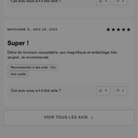
4
3
Cet avis vous a-t-il été utile ?
MARIANNE D., NOV 26, 2025
Super !
Délai de livraison acceptable, sac magnifique et emballage très
soigné. Je recommande
Recommander à des amis :
Oui
Avis vérifié
5
3
Cet avis vous a-t-il été utile ?
VOIR TOUS LES AVIS