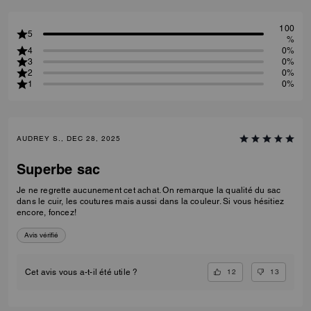
100
5
%
4
0%
3
0%
2
0%
1
0%
AUDREY S., DEC 28, 2025
Superbe sac
Je ne regrette aucunement cet achat. On remarque la qualité du sac
dans le cuir, les coutures mais aussi dans la couleur. Si vous hésitiez
encore, foncez!
Avis vérifié
12
13
Cet avis vous a-t-il été utile ?