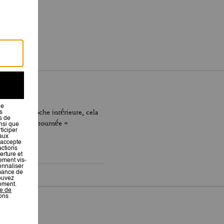
s dans la poche intérieure, cela
re était « retournée «