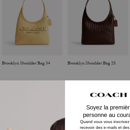
Brooklyn Shoulder Bag 34
Brooklyn Shoulder Bag 28
Avis
4.0
Étoiles
1
Avis