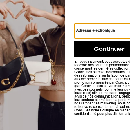
Pour plus d’informations sur la manière dont nous vérifions nos avis, cliquez
ici
.
Bien mais
La forme est cool. Mais je suis un peu déçue. Quand on met des objet
fait comme des marques. Quand je porte, c’est comme si la bandouliè
Cet avis vous a-t-il été utile ?
49
15