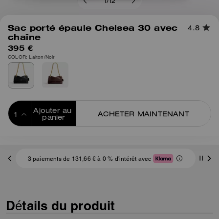
1
/
12
Sac porté épaule Chelsea 30 avec
4.8
chaîne
395 €
COLOR: Laiton/Noir
Ajouter au 
ACHETER MAINTENANT
panier
ADDING TO
BAG
3 paiements de 131,66 € à 0 % d'intérêt avec
Détails du produit