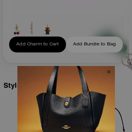
Add Charm to Cart
Add Bundle to Bag
Styles similaires