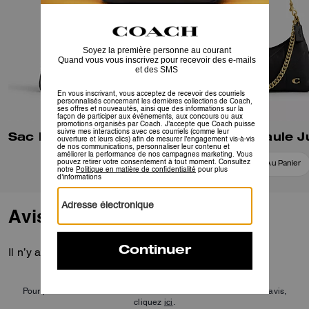
Sac Bandoulière Juliet 25
Ajouter Au Panier
Ajouter Au Panier
Avis
Il n’y a pas encore d’avis.
Pour plus d’informations sur la manière dont nous vérifions nos avis,
cliquez
ici
.