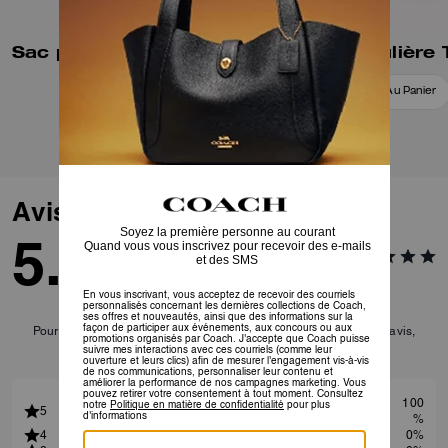
Sac porté épaule Laurel en Toile Signature
Ajouter Au Panier
Ajouter Au Panier
Avis
5.0
1
Avis
Pour plus d’informations sur la manière dont nous vérifions nos avis,
cliquez
ici
.
100
5
%
4
0%