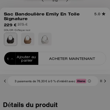
1
/
12
Sac Bandoulière Emily En Toile
5.0
Signature
229 €
375 €
COLOR: Or/Noyer noir
Ajouter au 
ACHETER MAINTENANT
panier
ADDING TO
BAG
3 paiements de 76,33 € à 0 % d'intérêt avec
Détails du produit