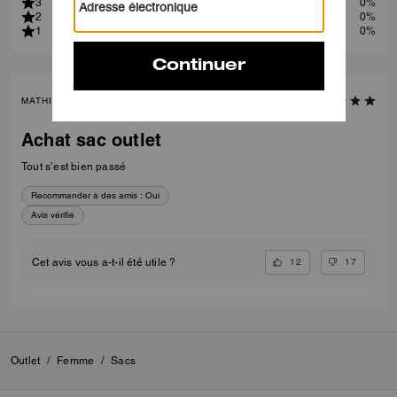
3
0%
2
0%
1
0%
MATHILDE S., JUL 05, 2026
Achat sac outlet
Tout s’est bien passé
Recommander à des amis :
Oui
Avis vérifié
12
17
Cet avis vous a-t-il été utile ?
Outlet
/
Femme
/
Sacs