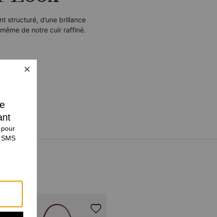
 structuré, d’une brillance
n même de notre cuir raffiné.