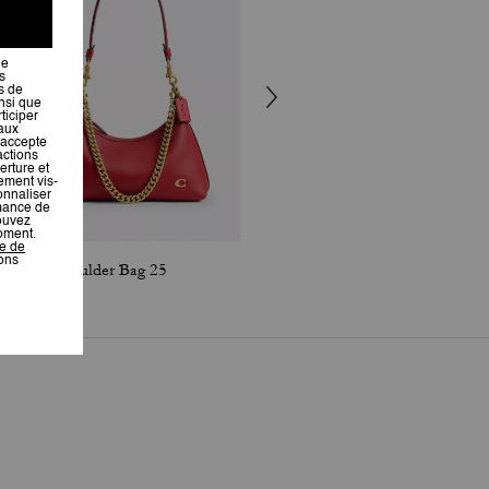
Juliet Shoulder Bag 25
Twin Turnlock Waverly Bag In Signature Jacquard