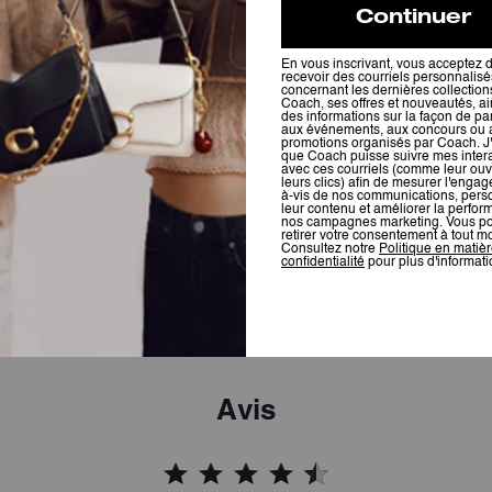
Tabby Shoulder Bag 26
Waverly Bag
Avis