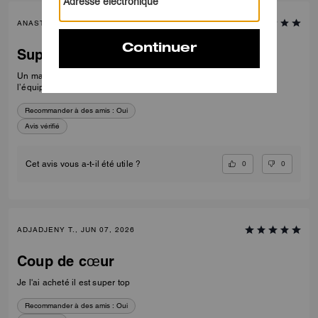
ANASTASIA J., JUL 18, 2026
Superbe expérience!
Un magasin superbe, comme les produits et la bienveillance de
l’équipe ☺️
Recommander à des amis :
Oui
Avis vérifié
0
0
Cet avis vous a-t-il été utile ?
ADJADJENY T., JUN 07, 2026
Coup de cœur
Je l'ai acheté il est super top
Recommander à des amis :
Oui