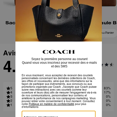
Sac à bandoulière Lola
Ajouter Au Panier
Ajouter Au Panier
Avis
4.8
6
Avis
5
83%
4
17%
3
0%
2
0%
1
0%