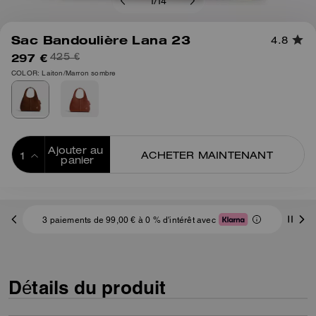
1
/
14
Sac Bandoulière Lana 23
4.8
297 €
425 €
COLOR: Laiton/Marron sombre
Ajouter au 
ACHETER MAINTENANT
panier
ADDING TO
BAG
3 paiements de 99,00 € à 0 % d'intérêt avec
Détails du produit