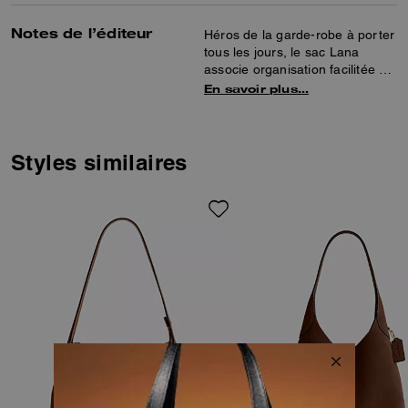
Notes de l’éditeur
Héros de la garde-robe à porter
tous les jours, le sac Lana
associe organisation facilitée et
allure sophistiquée. Orné de
En savoir plus…
notre élément exclusif, le sac 23
compact en daim velouté
présente un compartiment
fendu central pour ranger les
Styles similaires
affaires en sécurité, deux
compartiments ouverts et une
bandoulière amovible pour un
porté polyvalent. Il est épuré,
spacieux, élégant, fonctionnel
(en gros, il a tout ce dont vous
rêvez pour un sac).