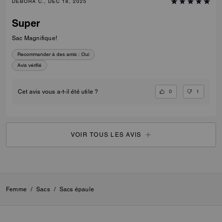
DEBORA C., DEC 18, 2025
Super
Sac Magnifique!
Recommander à des amis :
Oui
Avis vérifié
0
1
Cet avis vous a-t-il été utile ?
VOIR TOUS LES AVIS
Femme
/
Sacs
/
Sacs épaule