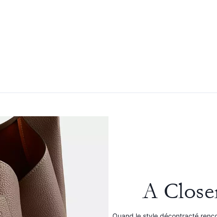
A Close
Quand le style décontracté rencon