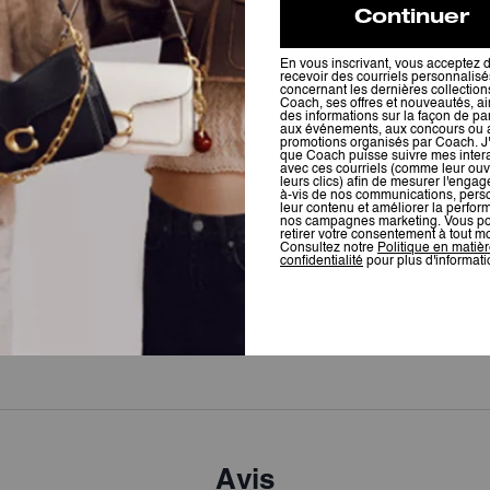
Jet Shoulder Bag In Signature Canvas
Tabby Chain Crossbody Bag 19 In Signature Canvas
Avis