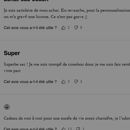
Je suis satisfaite de mon achat. En revanche, pour la personnalisation
on m'a gravé une licorne. Ce n'est pas grave ;)
Cet avis vous a-t-il été utile ?
2
5
Super
Superbe sac ! Je me suis trompé de coueleur donc je me suis fais rem
vitre part
Cet avis vous a-t-il été utile ?
3
3
🤩
Cadeau de moi à moi pour une année de vie assez charnière, je l’ador
Cet avis vous a-t-il été utile ?
13
3