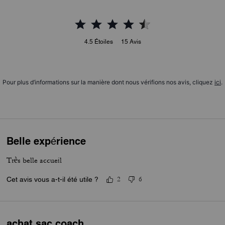
4.5
Étoiles
15
Avis
Pour plus d’informations sur la manière dont nous vérifions nos avis, cliquez
ici
.
Belle expérience
Très belle accueil
Cet avis vous a-t-il été utile ?
2
6
achat sac coach