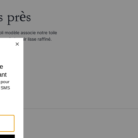
s près
oli modèle associe notre toile
ue à du cuir lisse raffiné.