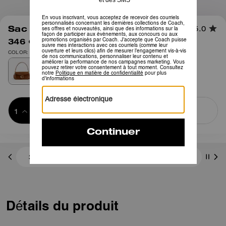
1
/
8
Sac porté épaule Tabby 26
5.0
346 €
495 €
COLOR: Laiton/Brun roux
Ajouter au 
ACHETER MAINTENANT
panier
ADDING TO
BAG
3 paiements de 115,33 € à 0 % d'intérêt avec
Détails du produit