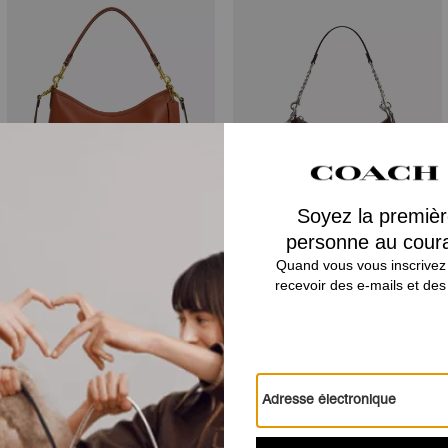
Laurel Shoulder Bag
Teri Shoulder Bag With Quilting
Avis