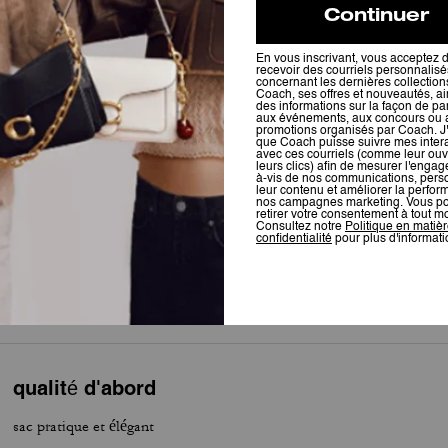
5.0
Étoiles
4
Avis
Pour plus d’informations sur la manière dont nous vérifions nos avis, cliquez
ici
.
Ravie de mon achat
Juste trop beau trop classe J’adore ❤️
Cet avis vous a-t-il été utile ?
0
1
qualité d'abord
sac pratique et élégant