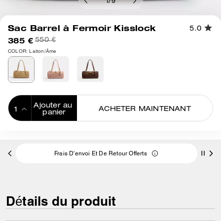
1
/
9
Sac Barrel à Fermoir Kisslock
5.0
385 €
550 €
COLOR: Laiton/Âme
Ajouter au 
ACHETER MAINTENANT
panier
ADDING TO
BAG
Frais D'envoi Et De Retour Offerts
Détails du produit