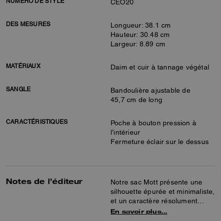
NUMÉRO DE STYLE
CEO20
DES MESURES
Longueur: 38.1 cm
Hauteur: 30.48 cm
Largeur: 8.89 cm
MATÉRIAUX
Daim et cuir à tannage végétal
SANGLE
Bandoulière ajustable de
45,7 cm de long
CARACTÉRISTIQUES
Poche à bouton pression à
l’intérieur
Fermeture éclair sur le dessus
Notes de l’éditeur
Notre sac Mott présente une
silhouette épurée et minimaliste,
et un caractère résolument
new-yorkais. Sac messenger
En savoir plus…
souple avec fermeture éclair