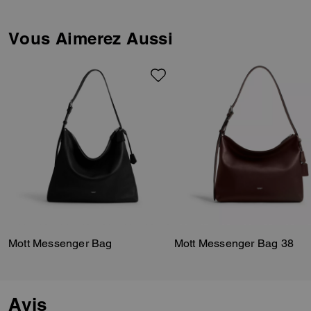
sécurisée, ce modèle utilitaire
est confectionné en daim
Vous Aimerez Aussi
velouté doux. Doté d’assez
d’espace pour les essentiels
quotidiens ainsi que d’une
poche intérieure à bouton
pression pour faciliter
l’organisation, le modèle 38 est
complété par une bandoulière
ajustable pour le porter à
l’épaule ou croisé.
Mott Messenger Bag
Mott Messenger Bag 38
Avis