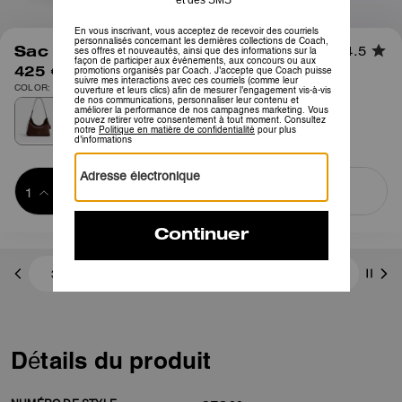
1
/
6
Sac Besace Mott 38
4.5
425 €
COLOR: Daim chocolat noir
Ajouter au 
ACHETER MAINTENANT
panier
ADDING TO
BAG
3 paiements de 141,66 € à 0 % d'intérêt avec
Détails du produit