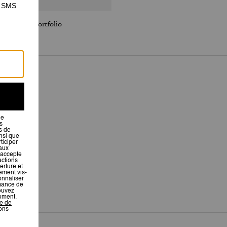
Flatiron Portfolio
Domino File Bag