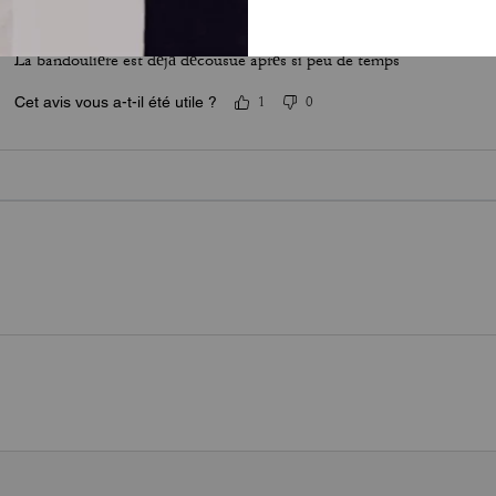
Qualité à revoir
La bandoulière est déjà décousue après si peu de temps
Cet avis vous a-t-il été utile ?
1
0