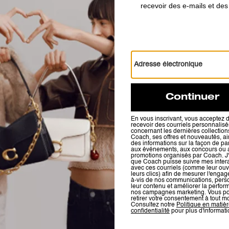
Ludlow Messenger Bag
Mott Messenger Bag 38
Avis
1.0
Étoiles
1
Avis
Pour plus d’informations sur la manière dont nous vérifions nos avis, cliquez
ici
.