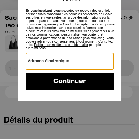
1
/
12
Sac Bandoulière Brooklyn 39
4.0
190 €
475 €
COLOR: Laiton/Brun miel
Sold Out
3 paiements de 63,33 € à 0 % d'intérêt avec
Détails du produit