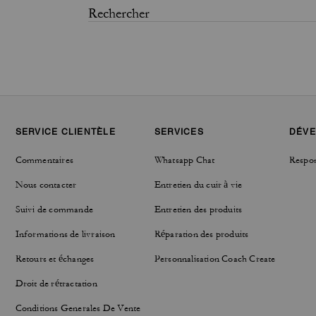
SERVICE CLIENTÈLE
SERVICES
DÉVE
Commentaires
Whatsapp Chat
Respon
Nous contacter
Entretien du cuir à vie
Suivi de commande
Entretien des produits
Informations de livraison
Réparation des produits
Retours et échanges
Personnalisation Coach Create
Droit de rétractation
Conditions Generales De Vente