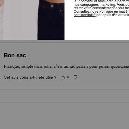
Pour plus d’informations sur la manière dont nous vérifions nos avis, cliquez
ici
.
Bon sac
Pratique, simple mais jolie, c’est un sac parfait pour porter quotidie
Cet avis vous a-t-il été utile ?
0
2