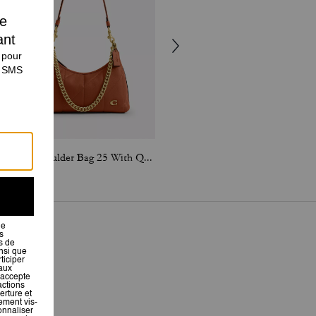
Juliet Shoulder Bag 25 With Quilting
Waverly Bag