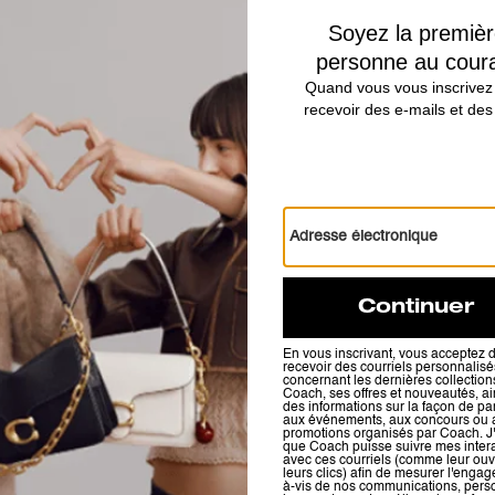
Jet Shoulder Bag
Pocket Juliet Bag 30 With Quilting
Avis
5.0
Étoiles
1
Avis