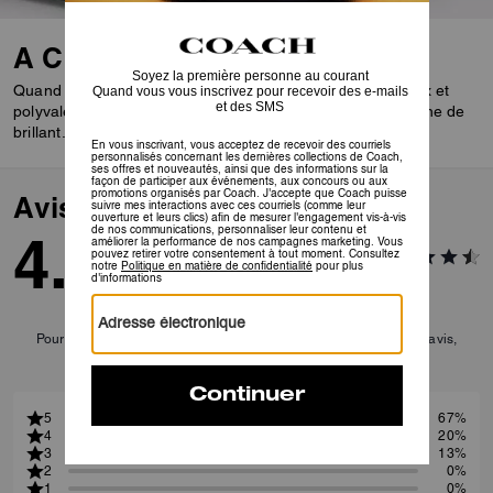
A Closer Look
Quand le style décontracté rencontre le style habillé. Doux et
polyvalent, notre cuir galet poli est agrémenté d’une couche de
brillant.
Avis
4.5
15
Avis
Pour plus d’informations sur la manière dont nous vérifions nos avis,
cliquez
ici
.
5
67%
4
20%
3
13%
2
0%
1
0%