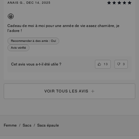
ANAIS G., DEC 14, 2025
🤩
Cadeau de moi à moi pour une année de vie assez charnière, je
l’adore !
Recommander à des amis :
Oui
Avis vérifié
13
3
Cet avis vous a-t-il été utile ?
VOIR TOUS LES AVIS
Femme
/
Sacs
/
Sacs épaule