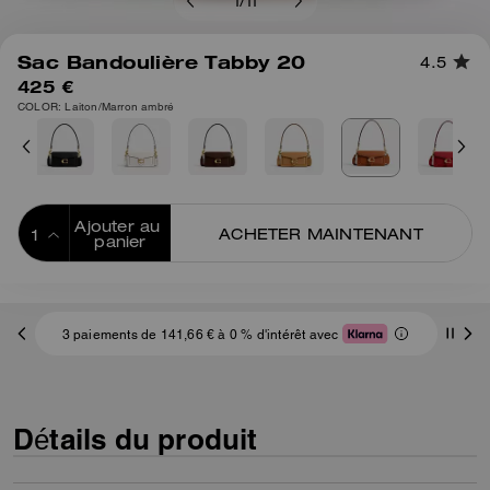
1
/
11
Sac Bandoulière Tabby 20
4.5
425 €
COLOR: Laiton/Marron ambré
Ajouter au 
ACHETER MAINTENANT
panier
ADDING TO
BAG
3 paiements de 141,66 € à 0 % d'intérêt avec
Détails du produit