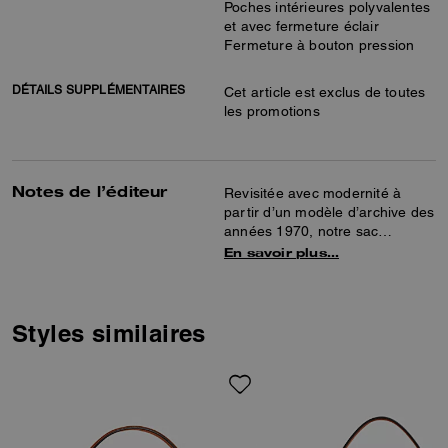
Poches intérieures polyvalentes
et avec fermeture éclair
Fermeture à bouton pression
DÉTAILS SUPPLÉMENTAIRES
Cet article est exclus de toutes
les promotions
Notes de l’éditeur
Revisitée avec modernité à
partir d’un modèle d’archive des
années 1970, notre sac
bandoulière structuré Tabby est
En savoir plus…
confectionné en cuir grainé poli.
Plus petit que le 26, le modèle
petit format 20 propose deux
bandoulières amovibles pour le
Styles similaires
porter à la main, en sac épaule
court ou en bandoulière. Il se
pare de notre quincaillerie
Signature pour une touche
iconique.