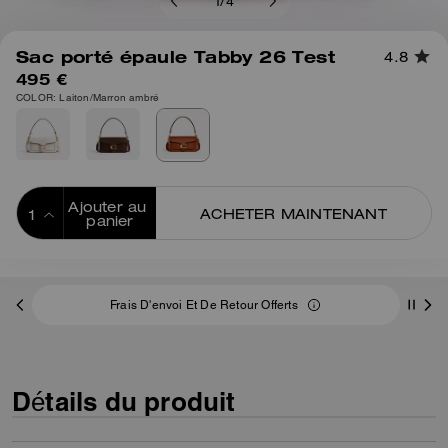
1
/
4
Sac porté épaule Tabby 26 Test
4.8
495 €
COLOR: Laiton/Marron ambré
Ajouter au 
ACHETER MAINTENANT
panier
ADDING TO
BAG
Frais D'envoi Et De Retour Offerts
Détails du produit