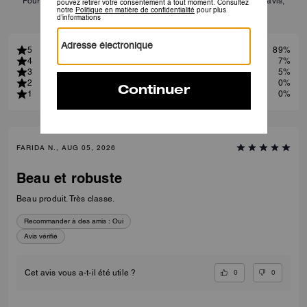
Pour plus d’informations sur la manière dont nous vérifions nos avis,
cliquez
ici
.
5
89%
4
7%
3
5%
2
0%
1
0%
FARIDA N., AUG 05, 2026
Beau et robuste
Beau produit. Très classe.
Recommander à des amis :
Oui
Avis vérifié
0
0
Cet avis vous a-t-il été utile ?