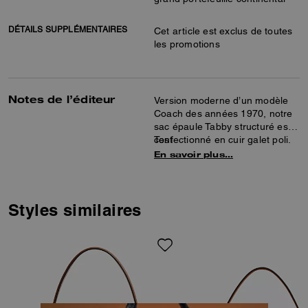
DÉTAILS SUPPLÉMENTAIRES
Cet article est exclus de toutes
les promotions
Notes de l’éditeur
Version moderne d’un modèle
Coach des années 1970, notre
sac épaule Tabby structuré est
confectionné en cuir galet poli.
Test
Agrémenté d’éléments exclusifs
En savoir plus…
pour un look emblématique,
le 26 est un modèle compact
avec deux bandoulières
amovibles pour un porté à la
Styles similaires
main, à l’épaule ou croisé.