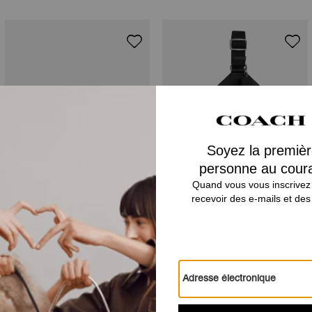
Fletcher Crossbody Bag In Loved Signature Denim
Ray Pack 17 In Signature Canvas