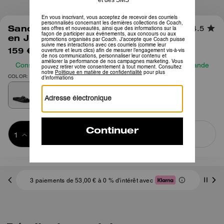
1
/
6
Sandale à Deux Brides Bouclées
4.5
en Jacquard Signature
159 €
250 €
Consultez notre guide des tailles avant de passer commande
COLOR: Charbon/Noir
Ajouter au 
ACHETER MAINTENANT
panier
ADDING TO
BAG
3 paiements de 53,00 € à 0 % d'intérêt avec