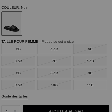
COULEUR:
Noir
TAILLE POUR FEMME :
Please select a size
5B
5.5B
6B
6.5B
7B
7.5B
8B
8.5B
9B
9.5B
10B
11B
Guide des tailles
AJOUTER AU SAC