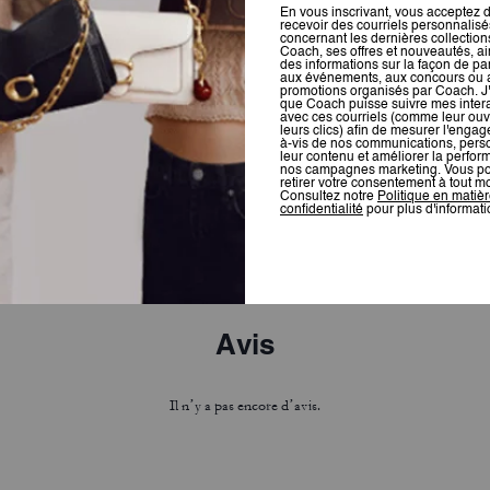
Sculpted C Criss Cross Sandal
Brynn Sandal
Avis
Il n’y a pas encore d’avis.