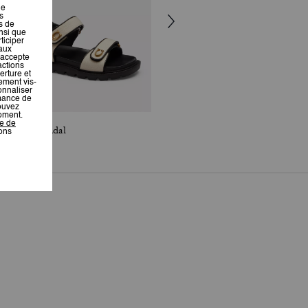
Brynn Sandal
Holly Sandal With Quilting