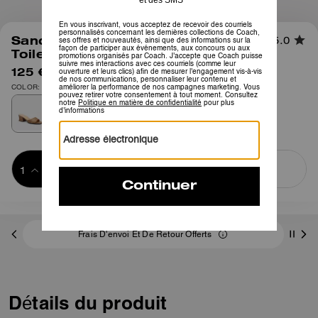
1
/
5
Sandale à Talon Bloc Sculpté C en
5.0
Toile Signature
125 €
195 €
COLOR: Bronzé
Ajouter au 
ACHETER MAINTENANT
panier
ADDING TO
BAG
Frais D'envoi Et De Retour Offerts
Détails du produit