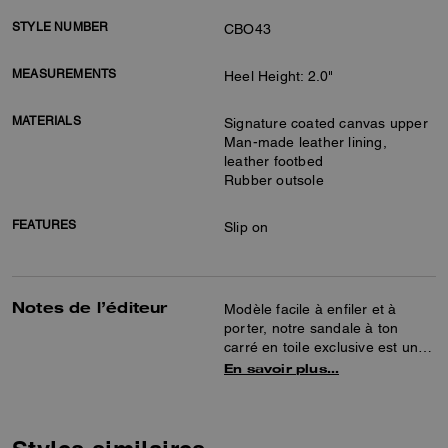
STYLE NUMBER
CBO43
MEASUREMENTS
Heel Height: 2.0"
MATERIALS
Signature coated canvas upper
Man-made leather lining,
leather footbed
Rubber outsole
FEATURES
Slip on
Notes de l’éditeur
Modèle facile à enfiler et à
porter, notre sandale à ton
carré en toile exclusive est une
chaussure naturellement
En savoir plus…
sophistiquée. Ce modèle
polyvalent présente une assise
plantaire matelassée
confortable et une semelle