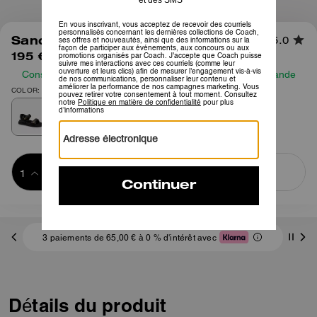
1
/
6
Sandale Brynn
5.0
195 €
Consultez notre guide des tailles avant de passer commande
COLOR: Noir
Ajouter au 
ACHETER MAINTENANT
panier
ADDING TO
BAG
3 paiements de 65,00 € à 0 % d'intérêt avec
Détails du produit