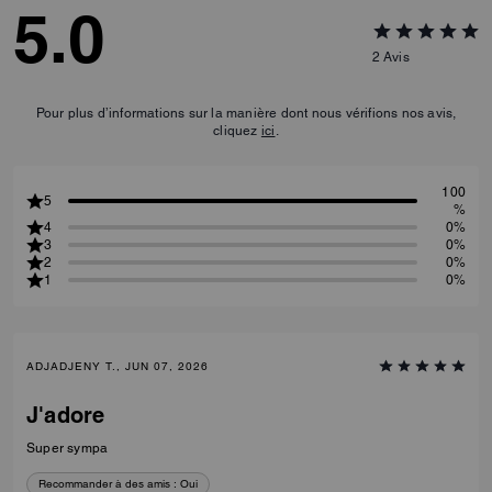
5.0
2
Avis
Pour plus d’informations sur la manière dont nous vérifions nos avis,
cliquez
ici
.
100
5
%
4
0%
3
0%
2
0%
1
0%
ADJADJENY T., JUN 07, 2026
J'adore
Super sympa
Recommander à des amis :
Oui