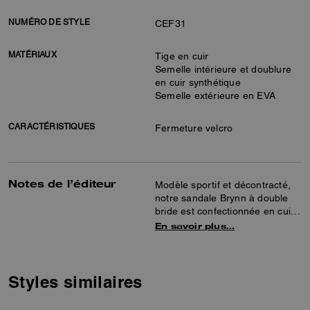
NUMÉRO DE STYLE
CEF31
MATÉRIAUX
Tige en cuir
Semelle intérieure et doublure
en cuir synthétique
Semelle extérieure en EVA
CARACTÉRISTIQUES
Fermeture velcro
Notes de l’éditeur
Modèle sportif et décontracté,
notre sandale Brynn à double
bride est confectionnée en cuir
lisse. Présentant une assise
En savoir plus…
plantaire matelassée
confortable, une semelle
extérieure légère en EVA et des
fermetures Velcro ajustables
Styles similaires
pour l’enfiler et la retirer
facilement, elle est complétée