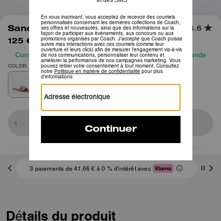
1
/
6
Sandale Holly Cerises
4.6
125 €
195 €
Consultez notre guide des tailles avant de passer commande
COLOR: Denim Multi
Sold Out
3 paiements de 41,66 € à 0 % d'intérêt avec
Détails du produit