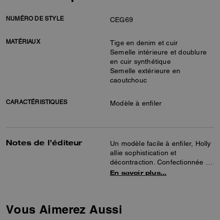
NUMÉRO DE STYLE
CEG69
MATÉRIAUX
Tige en denim et cuir
Semelle intérieure et doublure
en cuir synthétique
Semelle extérieure en
caoutchouc
CARACTÉRISTIQUES
Modèle à enfiler
Notes de l’éditeur
Un modèle facile à enfiler, Holly
allie sophistication et
décontraction. Confectionnée en
denim de coton brodé d’un motif
En savoir plus…
cerise joyeux, cette sandale
plate polyvalente offre une
semelle intérieure rembourrée
Vous Aimerez Aussi
pour un confort optimal, une
semelle extérieure en