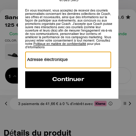
1
/
7
Sandale Holly matelassée
4.6
125 €
150 €
Consultez notre guide des tailles avant de passer commande
COLOR: Érable
Ajouter au 
ACHETER MAINTENANT
panier
ADDING TO
BAG
3 paiements de 41,66 € à 0 % d'intérêt avec
Détails du produit