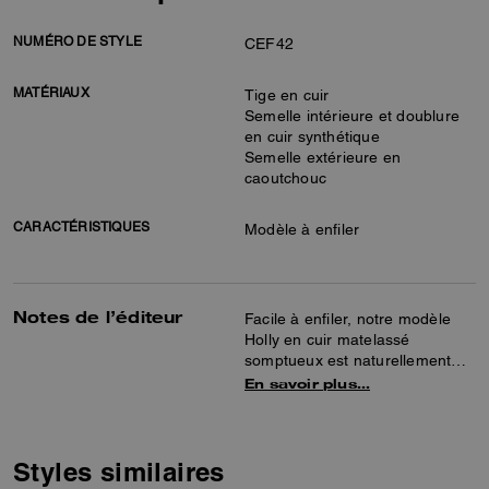
NUMÉRO DE STYLE
CEF42
MATÉRIAUX
Tige en cuir
Semelle intérieure et doublure
en cuir synthétique
Semelle extérieure en
caoutchouc
CARACTÉRISTIQUES
Modèle à enfiler
Notes de l’éditeur
Facile à enfiler, notre modèle
Holly en cuir matelassé
somptueux est naturellement
élégant. Cette sandale plate
En savoir plus…
polyvalente présente une assise
plantaire rembourrée et
confortable, une semelle
extérieure en caoutchouc pour
Styles similaires
une meilleure adhérence et