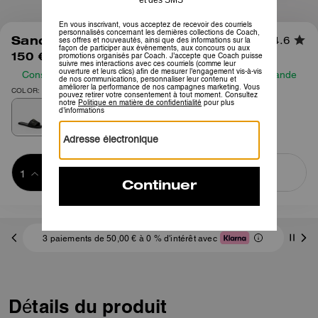
1
/
7
Sandale Holly matelassée
4.6
150 €
Consultez notre guide des tailles avant de passer commande
COLOR: Noir
Ajouter au 
ACHETER MAINTENANT
panier
ADDING TO
BAG
3 paiements de 50,00 € à 0 % d'intérêt avec
Détails du produit