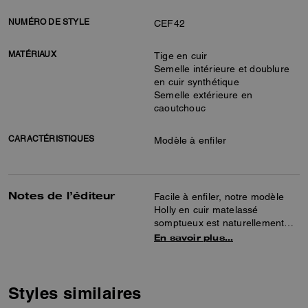
NUMÉRO DE STYLE
CEF42
MATÉRIAUX
Tige en cuir
Semelle intérieure et doublure
en cuir synthétique
Semelle extérieure en
caoutchouc
CARACTÉRISTIQUES
Modèle à enfiler
Notes de l’éditeur
Facile à enfiler, notre modèle
Holly en cuir matelassé
somptueux est naturellement
élégant. Cette sandale plate
En savoir plus…
polyvalente présente une assise
plantaire rembourrée et
confortable, une semelle
extérieure en caoutchouc pour
Styles similaires
une meilleure adhérence et