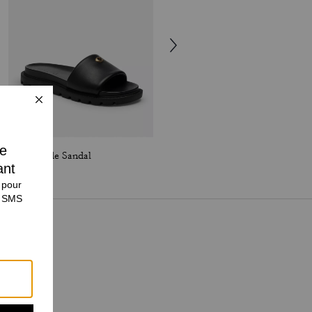
Brynn Slide Sandal
Brynn Sandal In Crystal Signature Denim