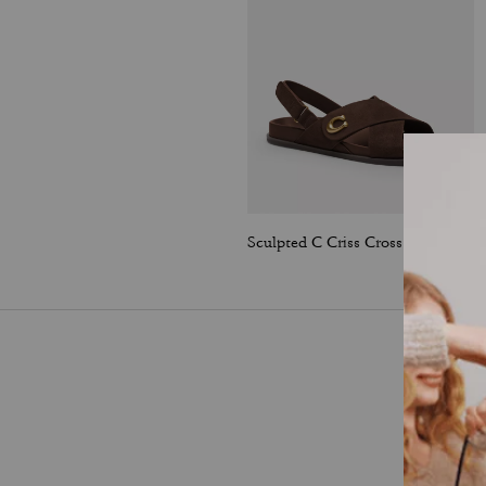
Sculpted C Criss Cross Sandal