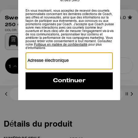
1
/
6
Sweat-shirt Horse and Carriage
5.0
250 €
COLOR: Noir
Ajouter au 
ACHETER MAINTENANT
panier
ADDING TO
BAG
3 paiements de 83,33 € à 0 % d'intérêt avec
Détails du produit