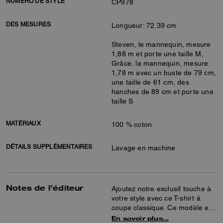
NUMÉRO DE STYLE
CP978
DES MESURES
Longueur: 72.39 cm
Steven, le mannequin, mesure
1,88 m et porte une taille M,
Grâce, la mannequin, mesure
1,78 m avec un buste de 79 cm,
une taille de 61 cm, des
hanches de 89 cm et porte une
taille S
MATÉRIAUX
100 % coton
DÉTAILS SUPPLÉMENTAIRES
Lavage en machine
Notes de l’éditeur
Ajoutez notre exclusif touche à
votre style avec ce T-shirt à
coupe classique. Ce modèle en
coton est complété par un col
En savoir plus…