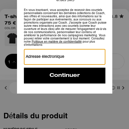
1
/
6
T-shirt Signature
4.8
75 €
COLOR: Signature bronzé
Ajouter au 
ACHETER MAINTENANT
panier
ADDING TO
BAG
Frais D'envoi Et De Retour Offerts
Détails du produit