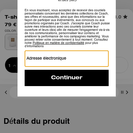
1
/
2
T-shirt Signature en Coton Bio
1.0
79 €
150 €
COLOR: Blanc
Ajouter au 
ACHETER MAINTENANT
panier
ADDING TO
BAG
3 paiements de 26,33 € à 0 % d'intérêt avec
Détails du produit