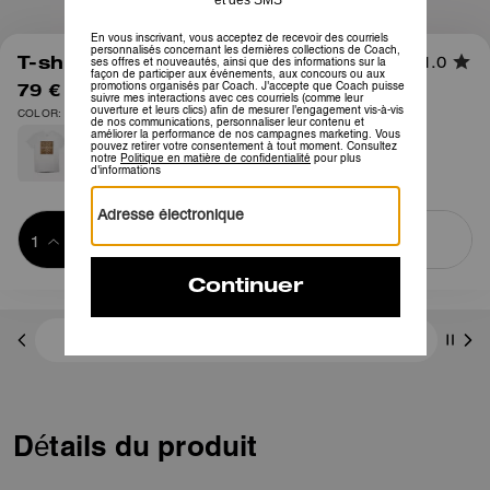
1
/
5
T-shirt Signature en Coton Bio
1.0
79 €
150 €
COLOR: Rose pâle
Ajouter au 
ACHETER MAINTENANT
panier
ADDING TO
BAG
3 paiements de 26,33 € à 0 % d'intérêt avec
Détails du produit