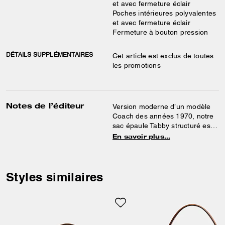
et avec fermeture éclair
Poches intérieures polyvalentes
et avec fermeture éclair
Fermeture à bouton pression
DÉTAILS SUPPLÉMENTAIRES
Cet article est exclus de toutes
les promotions
Notes de l’éditeur
Version moderne d’un modèle
Coach des années 1970, notre
sac épaule Tabby structuré est
confectionné dans notre toile
En savoir plus…
exclusive et en cuir raffiné. Plus
petit que le 26, le 20 est doté de
deux bandoulières amovibles
pour le porter à la main, comme
Styles similaires
un sac épaule court ou en
bandoulière. Il est complété par
notre élément exclusif pour une
touche emblématique.