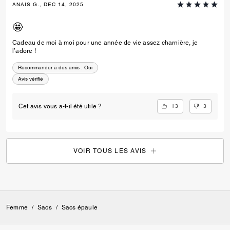
ANAIS G., DEC 14, 2025
🤩
Cadeau de moi à moi pour une année de vie assez charnière, je
l’adore !
Recommander à des amis :
Oui
Avis vérifié
13
3
Cet avis vous a-t-il été utile ?
VOIR TOUS LES AVIS
Femme
/
Sacs
/
Sacs épaule