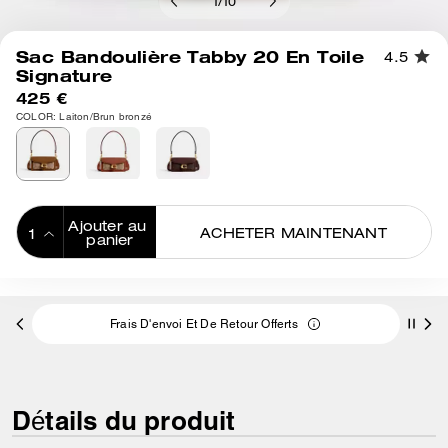
1
/
10
Sac Bandoulière Tabby 20 En Toile
4.5
Signature
425 €
COLOR: Laiton/Brun bronzé
Ajouter au 
ACHETER MAINTENANT
panier
ADDING TO
BAG
Frais D'envoi Et De Retour Offerts
Détails du produit