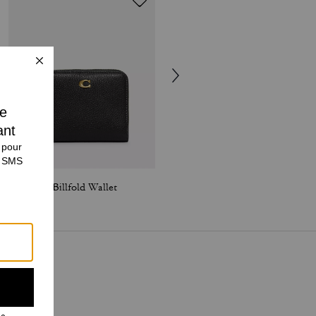
Essential Billfold Wallet
Essential Billfold Wallet In Colorblock Signature Canvas