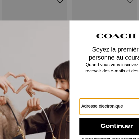
Essential Billfold Wallet In Colorblock
Essential Slim Billfold Wallet
Avis
Il n’y a pas encore d’avis.