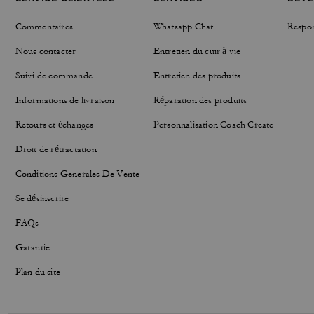
Commentaires
Whatsapp Chat
Respon
Nous contacter
Entretien du cuir à vie
Suivi de commande
Entretien des produits
Informations de livraison
Réparation des produits
Retours et échanges
Personnalisation Coach Create
Droit de rétractation
Conditions Generales De Vente
Se désinscrire
FAQs
Garantie
Plan du site