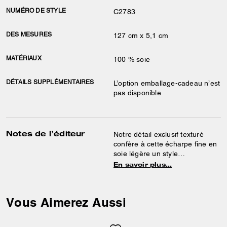
NUMÉRO DE STYLE
C2783
DES MESURES
127 cm x 5,1 cm
MATÉRIAUX
100 % soie
DÉTAILS SUPPLÉMENTAIRES
L’option emballage-cadeau n’est
pas disponible
Notes de l’éditeur
Notre détail exclusif texturé
confère à cette écharpe fine en
soie légère un style
emblématique de la Maison.
En savoir plus…
Finie par une bordure unie avec
rayure, elle se portera autour
du cou ou nouée à votre sac
Vous Aimerez Aussi
préféré pour une touche de
couleur.