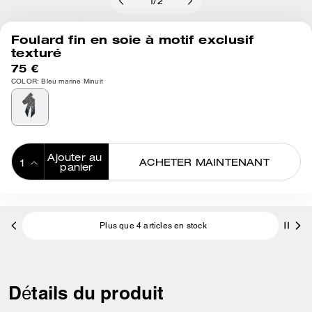
1
/
2
Foulard fin en soie à motif exclusif
texturé
75 €
COLOR: Bleu marine Minuit
Ajouter au 
ACHETER MAINTENANT
panier
ADDING TO
BAG
Plus que 4 articles en stock
Détails du produit