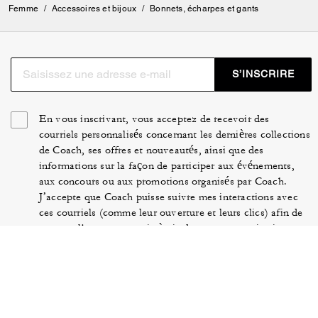
Femme
/
Accessoires et bijoux
/
Bonnets, écharpes et gants
S’INSCRIRE
En vous inscrivant, vous acceptez de recevoir des
courriels personnalisés concernant les dernières collections
de Coach, ses offres et nouveautés, ainsi que des
informations sur la façon de participer aux événements,
aux concours ou aux promotions organisés par Coach.
J’accepte que Coach puisse suivre mes interactions avec
ces courriels (comme leur ouverture et leurs clics) afin de
mesurer l'engagement vis-à-vis de nos communications,
personnaliser leur contenu et améliorer la performance de
nos campagnes marketing. Vous pouvez retirer votre
consentement à tout moment. Consultez notre
Politique
en matière de confidentialité
pour plus d'informations.