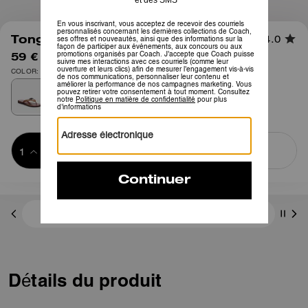
1
/
5
Tongs Brianna en Toile Signature
4.0
59 €
95 €
COLOR: Marron
Ajouter au 
ACHETER MAINTENANT
panier
ADDING TO
BAG
Frais D'envoi Et De Retour Offerts
Détails du produit