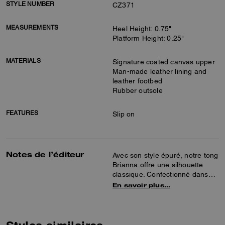
STYLE NUMBER
CZ371
MEASUREMENTS
Heel Height: 0.75"
Platform Height: 0.25"
MATERIALS
Signature coated canvas upper
Man-made leather lining and
leather footbed
Rubber outsole
FEATURES
Slip on
Notes de l’éditeur
Avec son style épuré, notre tong
Brianna offre une silhouette
classique. Confectionné dans
notre toile exclusive, ce modèle
En savoir plus…
à enfiler est complété par une
assise plantaire rembourrée
confortable et une semelle
extérieure en caoutchouc pour