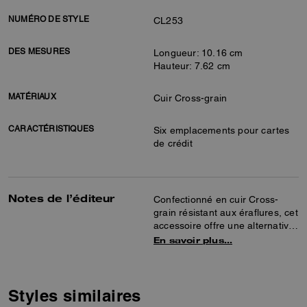
NUMÉRO DE STYLE
CL253
DES MESURES
Longueur: 10.16 cm
Hauteur: 7.62 cm
MATÉRIAUX
Cuir Cross-grain
CARACTÉRISTIQUES
Six emplacements pour cartes
de crédit
Notes de l’éditeur
Confectionné en cuir Cross-
grain résistant aux éraflures, cet
accessoire offre une alternative
minimaliste au portefeuille. Doté
En savoir plus…
de notre élément exclusif, ce
modèle de caractère vous
permettra d’organiser vos
cartes et se glissera facilement
Styles similaires
dans la poche arrière d’un