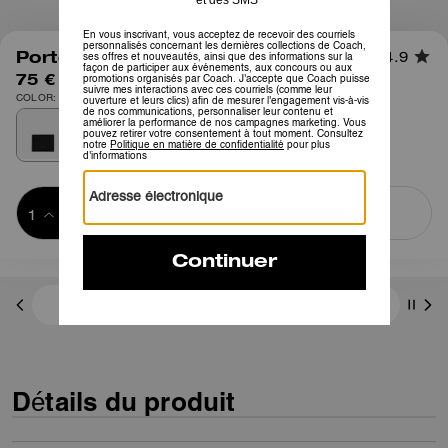
1
/
2
Porte-cartes
4.9
75 €
COLOR: Noir
Ajouter au 
ACHETER MAINTENANT
panier
ADDING TO
BAG
3 paiements de 25,00 € à 0 % d'intérêt avec
Détails du produit